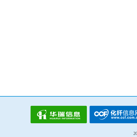
织造产业中锦纶的应用
改性尼龙行业发
吴江福华织造有限公司 总经理 李茂明
南京聚隆科技股份有限公
运动及户外产品对纤维的新要求
如今市场环境下聚四氢
陈中
巴斯夫亚太区中
Dr. Thomas Gi
2