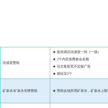
商务合作
由浙江华瑞信息资讯股份有限公司（化纤信息网）主办的“2018年锦纶&
议与满足企业宣传交流的需要。有意参与本次论坛赞助的客户请填写“赞
确认函的先后确定取舍）。
赞助招商截止日期：2018年10月29日
★ 提供酒店洽谈室一间（一场）
★ 2个内宾免费参会名额
洽谈室赞助
★ 论文集彩页不定版广告
★ 易拉宝2个
矿泉水/矿泉水吊牌赞助
★ 赞助会场所用矿泉水，矿泉水上附