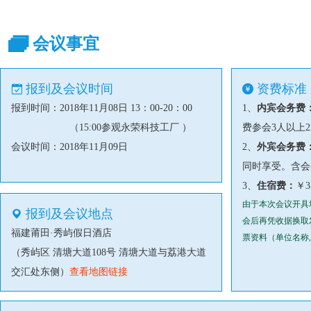
会议事宜
报到及会议时间
资费标准
报到时间：2018年11月08日 13：00-20：00
1、
内宾会务费
（15:00参观永荣科技工厂 ）
费参会3人以上
会议时间：2018年11月09日
2、
外宾会务费
同时享受。含会
3、
住宿费：
￥3
由于本次会议开具
报到及会议地点
会后再凭收据换取
福建莆田·秀屿假日酒店
票资料（单位名称
（秀屿区 清塘大道108号 清塘大道与荔港大道
交汇处东侧）
查看地图链接