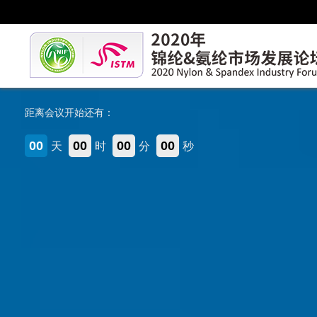
距离会议开始还有：
00
00
00
00
天
时
分
秒