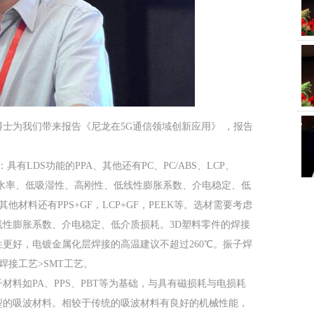
士为我们带来报告《尼龙在5G通信领域创新应用》 ，报告
具有LDS功能的PPA、其他还有PC、PC/ABS、LCP、
低缩水率、低吸湿性、高刚性、低线性膨胀系数、介电稳定、低
其他材料还有PPS+GF，LCP+GF，PEEK等。选材需要考虑
性膨胀系数、介电稳定、低介质损耗。3D塑料零件的焊接
更好，电镀金属化层焊接的高温建议不超过260℃。振子焊
焊接工艺>SMT工艺。
料如PA、PPS、PBT等为基础，与具有磁损耗与电损耗
型的吸波材料。相较于传统的吸波材料有良好的机械性能，