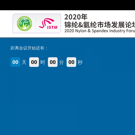
距离会议开始还有：
00
00
00
00
天
时
分
秒