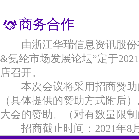
万华化学（烟台）销售有限公司
商务合作
宿迁联盛科技股份有限公司
横店集团得邦工程塑料有限公司
南京福邦特东方化工有限公司
由浙江华瑞信息资讯股份
上海神马工程塑料有限公司
&氨纶市场发展论坛”定于2021
中国石化长城能源化工（宁夏）有限公司
百宏实业控股有限公司
店召开。
江苏月源纤维科技有限公司
本次会议将采用招商赞助的
福建省鸿福化纤实业有限公司
（具体提供的赞助方式附后）
天津海晶聚合有限公司
宁夏宁东泰和新材有限公司
大会的赞助。（对有数量限制
福建兆绅环保科技有限公司
招商截止时间：2021年8月
福建凯邦锦纶科技有限公司
广东新会美达锦纶股份有限公司