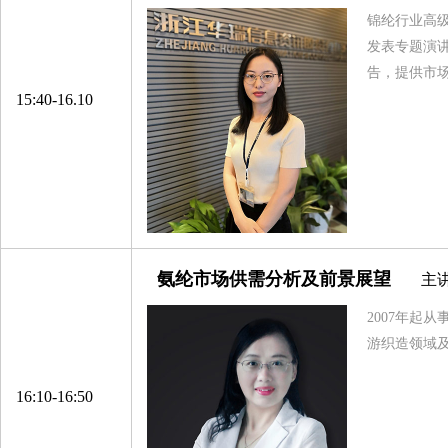
锦纶行业高
天津海晶聚合有限公司
发表专题演
宁夏宁东泰和新材有限公司
告，提供市
福建兆绅环保科技有限公司
15:40-16.10
福建凯邦锦纶科技有限公司
广东新会美达锦纶股份有限公司
福建四合商贸有限公司
温州邦鹿化工有限公司
浙江鼎艺新材料科技有限公司
氨纶市场供需分析及前景展望
主
浙江富力化纤有限公司
浙江和悦供应链管理有限公司
2007年起
游织造领域
博列麦神马气囊丝贸易（上海）有限公司
浙江金旗新材料科技有限公司
16:10-16:50
杭州绿普化工科技有限公司
东阳市帛泰纺织有限公司