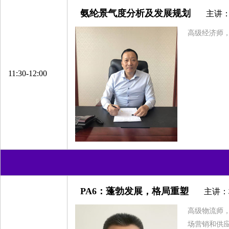
氨纶景气度分析及发展规划
主讲
浙江和悦供应链管理有限公司
博列麦神马气囊丝贸易（上海）有限公司
高级经济师
浙江金旗新材料科技有限公司
杭州绿普化工科技有限公司
11:30-12:00
东阳市帛泰纺织有限公司
诸暨市翘楚化纤有限公司
无锡泰极纸业有限公司
浙江巴陵恒逸己内酰胺有限责任公司
丰梵新材料有限公司
济宁如意高新纤维材料有限公司
江西梦娜科维材料有限公司
PA6：蓬勃发展，格局重塑
主讲：
喜亚包装科技（青岛）有限公司
高级物流师
青岛中盛拓普纺织有限公司
场营销和供
浙江横店进出口有限公司