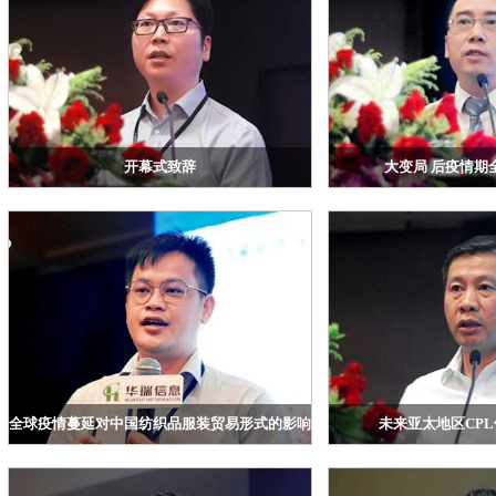
开幕式致辞
大变局 后疫情期
浙江华瑞信息资讯股份有限公司 副总 高建江
申万期货研究所金融期货
全球疫情蔓延对中国纺织品服装贸易形式的影响分析
未来亚太地区CP
浙江华瑞信息资讯股份有限公司TTEB信息经理郑圣
恒申控股集团孚逸特（上海
伟
宋满