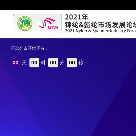
距离会议开始还有：
00
00
00
00
天
时
分
秒