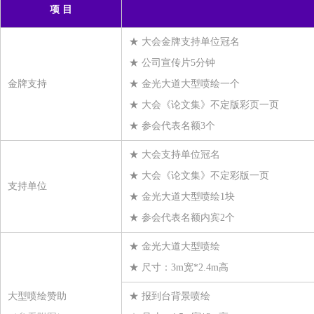
项 目
福建四合商贸有限公司
★ 大会金牌支持单位冠名
温州邦鹿化工有限公司
★ 公司宣传片5分钟
浙江鼎艺新材料科技有限公司
金牌支持
★ 金光大道大型喷绘一个
浙江富力化纤有限公司
★ 大会《论文集》不定版彩页一页
浙江和悦供应链管理有限公司
★ 参会代表名额3个
博列麦神马气囊丝贸易（上海）有限公司
★ 大会支持单位冠名
浙江金旗新材料科技有限公司
★ 大会《论文集》不定彩版一页
杭州绿普化工科技有限公司
支持单位
★ 金光大道大型喷绘1块
东阳市帛泰纺织有限公司
★ 参会代表名额内宾2个
诸暨市翘楚化纤有限公司
无锡泰极纸业有限公司
★ 金光大道大型喷绘
浙江巴陵恒逸己内酰胺有限责任公司
★ 尺寸：3m宽*2.4m高
丰梵新材料有限公司
大型喷绘赞助
★ 报到台背景喷绘
济宁如意高新纤维材料有限公司