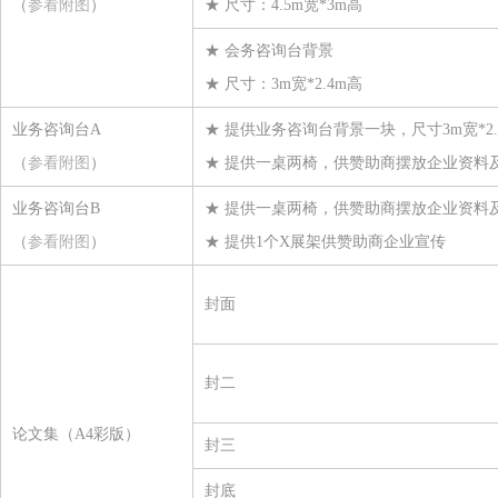
（
参看附图
）
★ 尺寸：4.5m宽*3m高
江西梦娜科维材料有限公司
★ 会务咨询台背景
喜亚包装科技（青岛）有限公司
★ 尺寸：3m宽*2.4m高
青岛中盛拓普纺织有限公司
业务咨询台A
★ 提供业务咨询台背景一块，尺寸3m宽*2.
浙江横店进出口有限公司
（
参看附图
）
★ 提供一桌两椅，供赞助商摆放企业资料
苏州力保龙新材料有限公司
业务咨询台B
★ 提供一桌两椅，供赞助商摆放企业资料
山东金信空调集团股份有限公司
（
参看附图
）
★ 提供1个X展架供赞助商企业宣传
江苏威名石化有限公司
浙江中柏特种纤维有限公司
封面
江苏天华富邦科技有限公司
杭州邦联氨纶股份有限公司
封二
重庆建峰工业集团有限公司
浙江宇丰机械有限公司
论文集（A4彩版）
封三
上海亨斯迈聚氨酯有限公司
封底
宁波经济技术开发区希科新材料有限公司