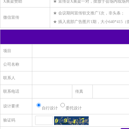
X展架赞助
★ 宣传企X展架一对，摆放于会场内或场
中国石化长城能源化工（宁夏）有限公司
★ 会议期间宣传软文推广1次，非头条；
微信宣传
百宏实业控股有限公司
★ 插入底部广告图片1期，大小640*415
江苏月源纤维科技有限公司
福建省鸿福化纤实业有限公司
天津海晶聚合有限公司
项目
宁夏宁东泰和新材有限公司
福建兆绅环保科技有限公司
公司名称
福建凯邦锦纶科技有限公司
联系人
广东新会美达锦纶股份有限公司
福建四合商贸有限公司
联系电话
传真
温州邦鹿化工有限公司
设计要求
自行设计
委托设计
浙江鼎艺新材料科技有限公司
验证码