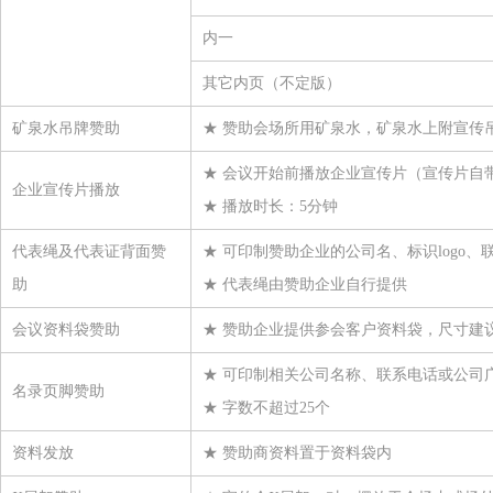
力宝龙（上海）国际贸易有限公司
内一
浙江方圆新材料股份有限公司
其它内页（不定版）
宿迁市振兴化工有限公司
矿泉水吊牌赞助
★ 赞助会场所用矿泉水，矿泉水上附宣传吊牌
浦江奈斯过滤器材有限公司
杭州逸宸化纤有限公司
★ 会议开始前播放企业宣传片（宣传片自
企业宣传片播放
★ 播放时长：5分钟
衢州巨化锦纶有限责任公司
江苏双良氨纶有限公司
代表绳及代表证背面赞
★ 可印制赞助企业的公司名、标识logo、
蓬莱红卫化工有限公司
助
★ 代表绳由赞助企业自行提供
湖北鑫甬生物环保科技有限公司
会议资料袋赞助
★ 赞助企业提供参会客户资料袋，尺寸建议长宽
万华化学（烟台）销售有限公司
★ 可印制相关公司名称、联系电话或公司
宿迁联盛科技股份有限公司
名录页脚赞助
★ 字数不超过25个
横店集团得邦工程塑料有限公司
资料发放
★ 赞助商资料置于资料袋内
南京福邦特东方化工有限公司
上海神马工程塑料有限公司