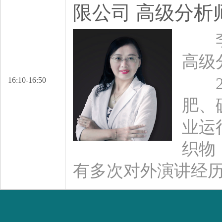
限公司 高级分析
李艳
高级
20
16:10-16:50
肥、
业运
织物
有多次对外演讲经