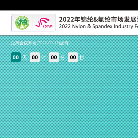
距离会议开始(2022-09-15)还有：
00
00
00
00
天
时
分
秒