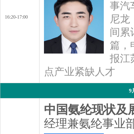
事汽
尼龙
16:20-17:00
间累
篇，
报江
点产业紧缺人才
9
中国氨纶现状及
经理兼氨纶事业