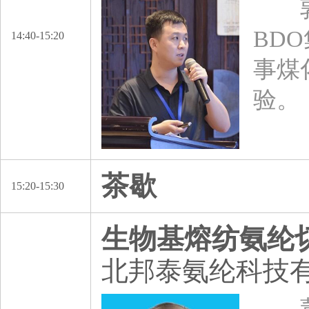
郭同
BD
14:40-15:20
事煤
验。
茶歇
15:20-15:30
生物基熔纺氨纶
北邦泰氨纶科技
董小