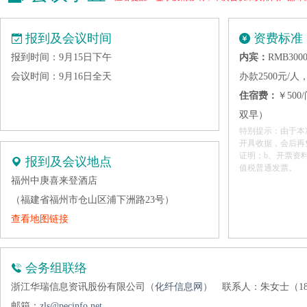
报到及会议时间
资费标准
报到时间：9月15日下午
内宾：
RMB3
会议时间：9月16日全天
办款2500元/人
住宿费：
￥50
双早）
特别提示：由于本
开具收据，会后再
证明；b、开票资
报到及会议地点
值税普通发票。
福州中庚喜来登酒店
（福建省福州市仓山区浦下洲路23号）
查看地图链接
会务组联络
浙江华瑞信息资讯股份有限公司（
化纤信息网
）
联系人：朱女士（1896
邮箱：
zls@pecinfo.net