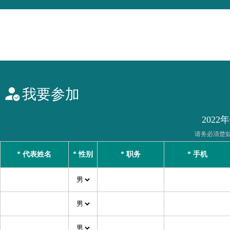
我要参加
202
请务必清楚
* 代表姓名
* 性别
* 职务
* 手机