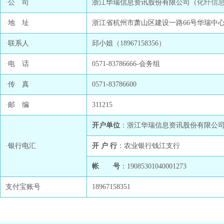
·公 司
浙江华瑞信息资讯股份有限公司（
化纤信
·地 址
浙江省杭州市萧山区建设一路66号华瑞中心1号
·联系人
邱小姐（18967158356）
·电 话
0571-83786666-会务组
·传 真
0571-83786600
·邮 编
311215
开户单位
：浙江华瑞信息资讯股份有限公
·银行电汇
开 户 行
：农业银行钱江支行
帐 号
：19085301040001273
支付宝账号
18967158351