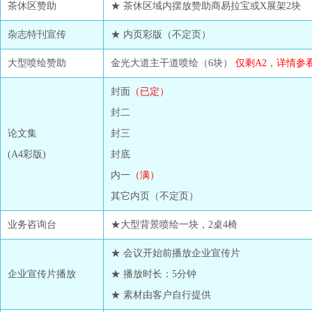
茶休区赞助
★ 茶休区域内摆放赞助商易拉宝或X展架2块
杂志特刊宣传
★ 内页彩版（不定页）
大型喷绘赞助
金光大道主干道喷绘（6块）
仅剩A2
，
详情参
封面
（已定）
封二
论文集
封三
(A4彩版)
封底
内一
（满）
其它内页（不定页）
业务咨询台
★大型背景喷绘一块，2桌4椅
★ 会议开始前播放企业宣传片
企业宣传片播放
★ 播放时长：5分钟
★ 素材由客户自行提供