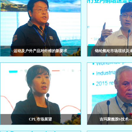
运动及户外产品对纤维的新要求
锦纶氨纶市场现状及
陈中
中国中化集团远东宏信有限公
帅
CPL市场展望
吉玛聚酰胺6技术
中国石化化工销售有限公司 黄巍
Gerald Kriesche, 