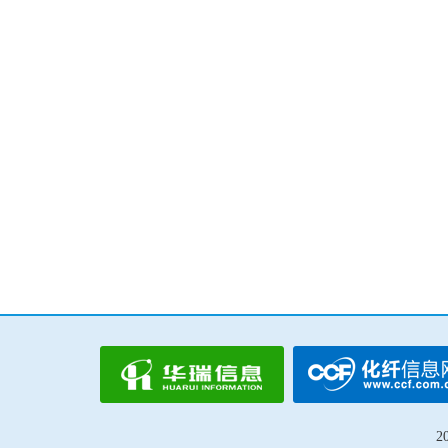
织造产业中锦纶的应用
改性尼龙行业发
吴江福华织造有限公司 总经理 李茂明
南京聚隆科技股份有限公
运动及户外产品对纤维的新要求
如今市场环境下聚四氢
陈中
巴斯夫亚太区中
Dr. Thomas Gi
2