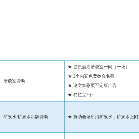
商务合作
由浙江华瑞信息资讯股份有限公司（化纤信息网）主办的“2018年锦纶&
议与满足企业宣传交流的需要。有意参与本次论坛赞助的客户请填写“赞
确认函的先后确定取舍）。
赞助招商截止日期：2018年10月29日
★ 提供酒店洽谈室一间（一场）
★ 2个内宾免费参会名额
洽谈室赞助
★ 论文集彩页不定版广告
★ 易拉宝2个
矿泉水/矿泉水吊牌赞助
★ 赞助会场所用矿泉水，矿泉水上附