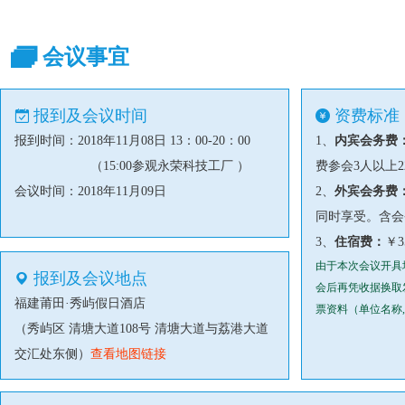
会议事宜
报到及会议时间
资费标准
报到时间：2018年11月08日 13：00-20：00
1、
内宾会务费
（15:00参观永荣科技工厂 ）
费参会3人以上
会议时间：2018年11月09日
2、
外宾会务费
同时享受。含会
3、
住宿费：
￥3
由于本次会议开具
报到及会议地点
会后再凭收据换取
福建莆田·秀屿假日酒店
票资料（单位名称
（秀屿区 清塘大道108号 清塘大道与荔港大道
交汇处东侧）
查看地图链接