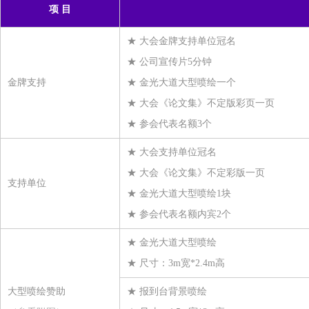
福建兆绅环保科技有限公司
项 目
福建凯邦锦纶科技有限公司
★ 大会金牌支持单位冠名
广东新会美达锦纶股份有限公司
★ 公司宣传片5分钟
福建四合商贸有限公司
金牌支持
★ 金光大道大型喷绘一个
温州邦鹿化工有限公司
★ 大会《论文集》不定版彩页一页
浙江鼎艺新材料科技有限公司
★ 参会代表名额3个
浙江富力化纤有限公司
★ 大会支持单位冠名
浙江和悦供应链管理有限公司
★ 大会《论文集》不定彩版一页
博列麦神马气囊丝贸易（上海）有限公司
支持单位
★ 金光大道大型喷绘1块
浙江金旗新材料科技有限公司
★ 参会代表名额内宾2个
杭州绿普化工科技有限公司
★ 金光大道大型喷绘
东阳市帛泰纺织有限公司
★ 尺寸：3m宽*2.4m高
诸暨市翘楚化纤有限公司
无锡泰极纸业有限公司
大型喷绘赞助
★ 报到台背景喷绘