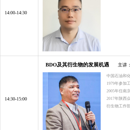
喜亚包装科技（青岛）有限公司
青岛中盛拓普纺织有限公司
14:00-14:30
浙江横店进出口有限公司
苏州力保龙新材料有限公司
山东金信空调集团股份有限公司
江苏威名石化有限公司
浙江中柏特种纤维有限公司
BDO及其衍生物的发展机遇
主讲
江苏天华富邦科技有限公司
杭州邦联氨纶股份有限公司
中国石油和化
1979年参
重庆建峰工业集团有限公司
2005年任
浙江宇丰机械有限公司
14:30-15:00
2017年陕
上海亨斯迈聚氨酯有限公司
衍生物工作
宁波经济技术开发区希科新材料有限公司
力宝龙（上海）国际贸易有限公司