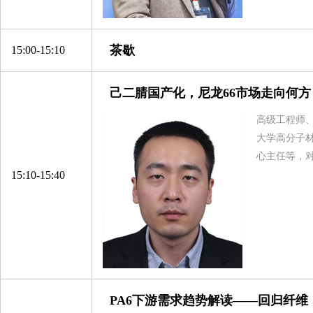
浙江方圆新材料股份有限公司
宿迁市振兴化工有限公司
浦江奈斯过滤器材有限公司
茶歇
15:00-15:10
杭州逸宸化纤有限公司
己二腈国产化，尼龙66市场走向何方
衢州巨化锦纶有限责任公司
江苏双良氨纶有限公司
高级工程师
蓬莱红卫化工有限公司
大学高分子
心主任等，
湖北鑫甬生物环保科技有限公司
15:10-15:40
万华化学（烟台）销售有限公司
宿迁联盛科技股份有限公司
横店集团得邦工程塑料有限公司
南京福邦特东方化工有限公司
上海神马工程塑料有限公司
中国石化长城能源化工（宁夏）有限公司
PA6下游需求趋势解读——回归纤维