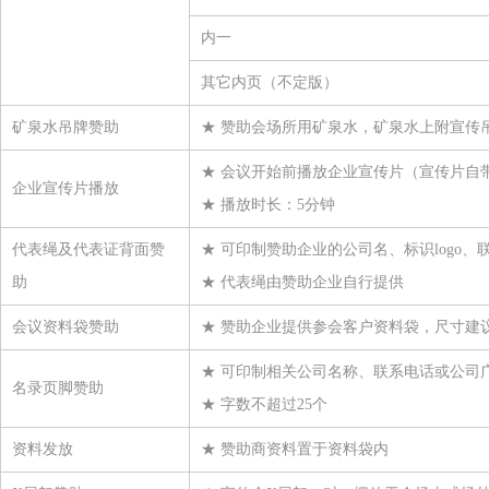
浙江宇丰机械有限公司
内一
上海亨斯迈聚氨酯有限公司
宁波经济技术开发区希科新材料有限公司
其它内页（不定版）
力宝龙（上海）国际贸易有限公司
矿泉水吊牌赞助
★ 赞助会场所用矿泉水，矿泉水上附宣传吊牌
浙江方圆新材料股份有限公司
★ 会议开始前播放企业宣传片（宣传片自
宿迁市振兴化工有限公司
企业宣传片播放
★ 播放时长：5分钟
浦江奈斯过滤器材有限公司
杭州逸宸化纤有限公司
代表绳及代表证背面赞
★ 可印制赞助企业的公司名、标识logo、
助
★ 代表绳由赞助企业自行提供
衢州巨化锦纶有限责任公司
江苏双良氨纶有限公司
会议资料袋赞助
★ 赞助企业提供参会客户资料袋，尺寸建议长宽
蓬莱红卫化工有限公司
★ 可印制相关公司名称、联系电话或公司
湖北鑫甬生物环保科技有限公司
名录页脚赞助
★ 字数不超过25个
万华化学（烟台）销售有限公司
资料发放
★ 赞助商资料置于资料袋内
宿迁联盛科技股份有限公司