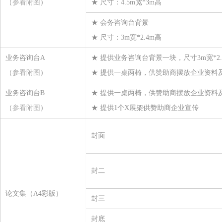
浙江巴陵恒逸己内酰胺有限责任公司
（
参看附图
）
★ 尺寸：4.5m宽*3m高
丰梵新材料有限公司
★ 会务咨询台背景
济宁如意高新纤维材料有限公司
★ 尺寸：3m宽*2.4m高
江西梦娜科维材料有限公司
业务咨询台A
★ 提供业务咨询台背景一块，尺寸3m宽*2.
喜亚包装科技（青岛）有限公司
（
参看附图
）
★ 提供一桌两椅，供赞助商摆放企业资料
青岛中盛拓普纺织有限公司
业务咨询台B
★ 提供一桌两椅，供赞助商摆放企业资料
浙江横店进出口有限公司
（
参看附图
）
★ 提供1个X展架供赞助商企业宣传
苏州力保龙新材料有限公司
山东金信空调集团股份有限公司
封面
江苏威名石化有限公司
浙江中柏特种纤维有限公司
封二
江苏天华富邦科技有限公司
杭州邦联氨纶股份有限公司
论文集（A4彩版）
封三
重庆建峰工业集团有限公司
封底