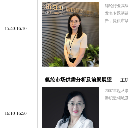
百宏实业控股有限公司
锦纶行业高
江苏月源纤维科技有限公司
发表专题演
福建省鸿福化纤实业有限公司
告，提供市
15:40-16.10
天津海晶聚合有限公司
宁夏宁东泰和新材有限公司
福建兆绅环保科技有限公司
福建凯邦锦纶科技有限公司
广东新会美达锦纶股份有限公司
福建四合商贸有限公司
氨纶市场供需分析及前景展望
主
温州邦鹿化工有限公司
2007年起
浙江鼎艺新材料科技有限公司
游织造领域
浙江富力化纤有限公司
浙江和悦供应链管理有限公司
16:10-16:50
博列麦神马气囊丝贸易（上海）有限公司