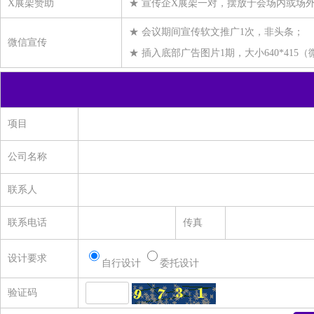
横店集团得邦工程塑料有限公司
X展架赞助
★ 宣传企X展架一对，摆放于会场内或场
南京福邦特东方化工有限公司
★ 会议期间宣传软文推广1次，非头条；
微信宣传
上海神马工程塑料有限公司
★ 插入底部广告图片1期，大小640*415
中国石化长城能源化工（宁夏）有限公司
百宏实业控股有限公司
江苏月源纤维科技有限公司
项目
福建省鸿福化纤实业有限公司
公司名称
天津海晶聚合有限公司
宁夏宁东泰和新材有限公司
联系人
福建兆绅环保科技有限公司
联系电话
传真
福建凯邦锦纶科技有限公司
广东新会美达锦纶股份有限公司
设计要求
自行设计
委托设计
福建四合商贸有限公司
验证码
温州邦鹿化工有限公司