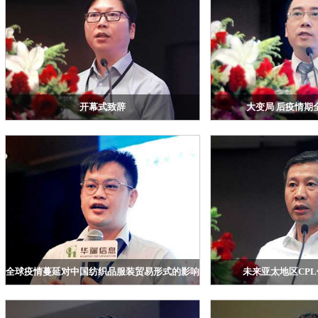
开幕式致辞
大变局 后疫情期
浙江华瑞信息资讯股份有限公司 副总 高建江
申万期货研究所金融期货
全球疫情蔓延对中国纺织品服装贸易形式的影响分析
未来亚太地区CP
浙江华瑞信息资讯股份有限公司TTEB信息经理郑圣
恒申控股集团孚逸特（上海
伟
宋满