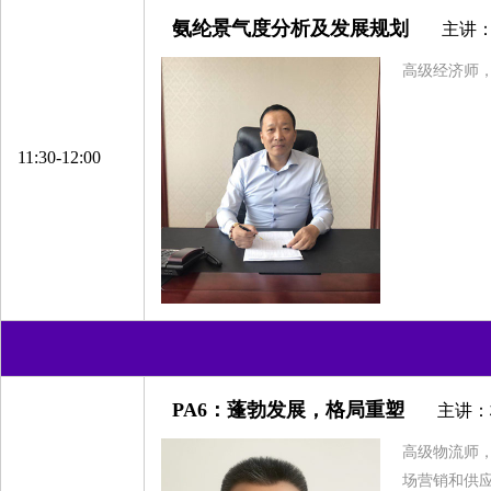
氨纶景气度分析及发展规划
主讲
高级经济师
浙江富力化纤有限公司
浙江和悦供应链管理有限公司
博列麦神马气囊丝贸易（上海）有限公司
11:30-12:00
浙江金旗新材料科技有限公司
杭州绿普化工科技有限公司
东阳市帛泰纺织有限公司
诸暨市翘楚化纤有限公司
无锡泰极纸业有限公司
浙江巴陵恒逸己内酰胺有限责任公司
丰梵新材料有限公司
PA6：蓬勃发展，格局重塑
主讲：
济宁如意高新纤维材料有限公司
高级物流师
江西梦娜科维材料有限公司
场营销和供