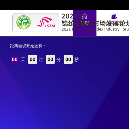
首页
会议报道
距离会议开始还有：
00
00
00
00
天
时
分
秒