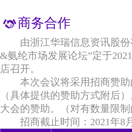
江苏双良氨纶有限公司
蓬莱红卫化工有限公司
商务合作
湖北鑫甬生物环保科技有限公司
万华化学（烟台）销售有限公司
宿迁联盛科技股份有限公司
由浙江华瑞信息资讯股份
横店集团得邦工程塑料有限公司
&氨纶市场发展论坛”定于2021
南京福邦特东方化工有限公司
店召开。
上海神马工程塑料有限公司
中国石化长城能源化工（宁夏）有限公司
本次会议将采用招商赞助的
百宏实业控股有限公司
（具体提供的赞助方式附后）
江苏月源纤维科技有限公司
福建省鸿福化纤实业有限公司
大会的赞助。（对有数量限制
天津海晶聚合有限公司
招商截止时间：2021年8月
宁夏宁东泰和新材有限公司