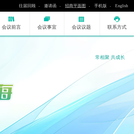
往届回顾
邀请函
招商平面图
手机版
English
-
-
-
-
会议前言
会议事宜
会议议题
联系方式
会议已结束！
常相聚 共成长