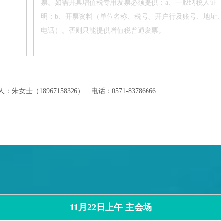
票。如需开具增值税专用发票必须提供：a、一般纳税人证
明；b、开票资料（单位名称、税号、开户行及账号、地址
电话）。否则只能提供增值税普通发票。
：朱女士（18967158326）
电话：0571-83786666
11月22日上午 主会场