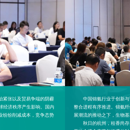
治紧张以及贸易争端的阴霾
中国锦氨行业于创新与调
全球经济秩序产生影响。国内
整合进程有序推进。锦氨纤
业纷纷削减成本，竞争态势
展潮流的推动之下，生物基
秋日的杭州，桂香尚存余韵