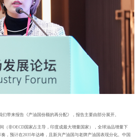
我们带来报告《产油国份额的再分配》，报告主要由部分展开。
万桶之间（非OECD国家占主导，印度成最大增量国家），全球油品增量下
奏，预计在2035年达峰，且新兴产油国与老牌产油国表现分化。中国