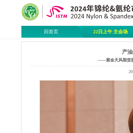
回首页
22日上午 主会场
产油
——紫金天风期货
20