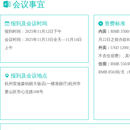
会议事宜
报到及会议时间
资费标准
报到时间：2025年11月12日下午
内宾：
RMB 3
会议时间：2025年11月13日全天—11月14日
月22日之前办款RM
上午
外宾：
USD 1
不含住宿费）, 其中
住宿：
RMB 55
RMB 850/间
报到及会议地点
特别提示：由于
杭州雷迪森铂丽大饭店(一楼港丽厅)杭州市
到期间一律开具
萧山区市心北路108号
提供：a、一般纳
地址、电话），