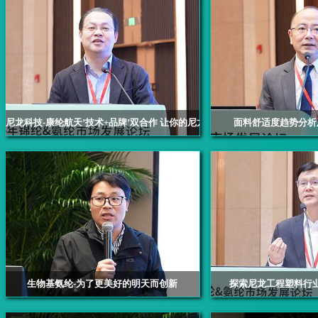
尼龙科技-康纶航天’技术+品牌’双合作 让你的尼龙厂货变成品牌
面料舒适度趋势分析
上海康纶航天新材料科技股份有限公司董事长兼总
纺织服饰舒适
经理赵丹青
生物基氨纶-为了更美好的明天而创新
探索尼龙工程塑料行
晓星国际贸易（嘉兴）有限公司市场部部长杜以军
恩骅力工程材料亚太区执行
监 张