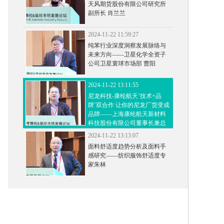
天风期货股份有限公司研究所
副所长 肖兰兰
2024-11-22 11:59:27
纯苯行业深度洞察发展脉络与
未来方向——卫星化学全资子
公司卫星寰球市场部 曹阳
2024-11-22 13:11:55
尼龙科技-康纶航天’技术+品
牌’双合作 让你的尼龙厂货变成
品牌——上海康纶航天新材料
科技股份有限公司董事长兼总
经理赵丹青
2024-11-22 13:13:07
面料舒适度趋势分析及面料手
感研究——纺织服饰舒适度专
家朱林